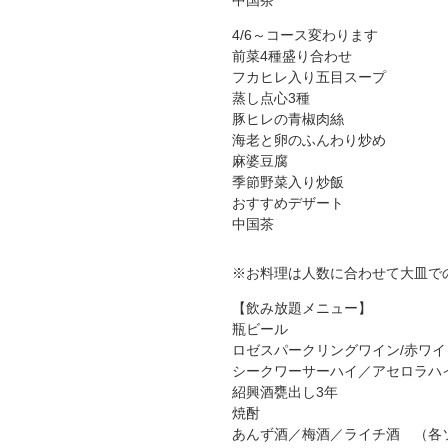
中国茶
4/6～コース変わります
前菜4種盛り合わせ
フカヒレ入り五目スープ
蒸し点心3種
豚ヒレの青椒肉絲
海老と卵のふんわり炒め
麻婆豆腐
季節野菜入り炒飯
おすすめデザート
中国茶
※お料理は人数に合わせて大皿で
【飲み放題メニュー】
瓶ビール
ロゼスパークリングワイン/赤ワ
シークワーサーハイ／アセロラハ
紹興酒甕出し3年
焼酎
あんず酒／梅酒／ライチ酒 （各ソ