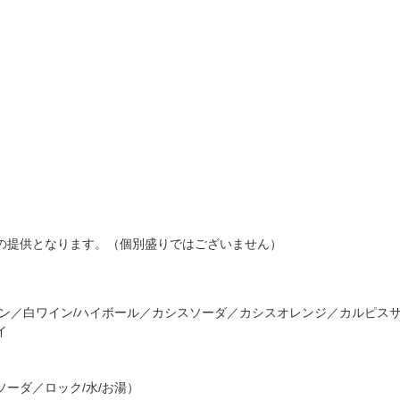
の提供となります。（個別盛りではございません）
イン／白ワイン/ハイボール／カシスソーダ／カシスオレンジ／カルピス
イ
ーダ／ロック/水/お湯）