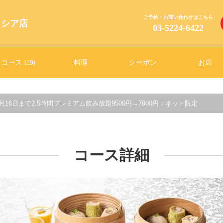
ご予約・お問い合わせはこちら
トシア店
03-5224-6422
コース
料理
クーポン
お席
(19)
16日まで2.5時間プレミアム飲み放題9500円→7000円！ネット限定
コース詳細