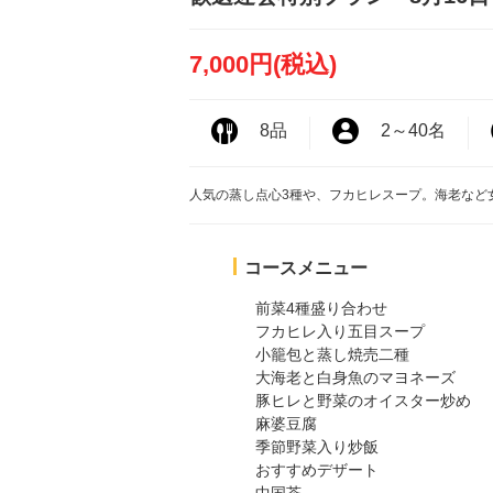
7,000円
(税込)
8品
2
～
40名
人気の蒸し点心3種や、フカヒレスープ。海老など
コースメニュー
前菜4種盛り合わせ
フカヒレ入り五目スープ
小籠包と蒸し焼売二種
大海老と白身魚のマヨネーズ
豚ヒレと野菜のオイスター炒め
麻婆豆腐
季節野菜入り炒飯
おすすめデザート