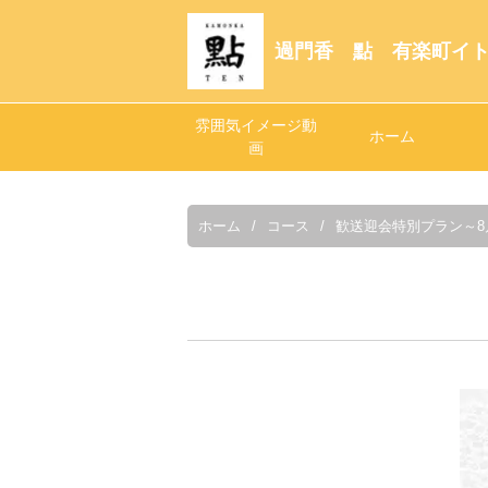
過門香 點 有楽町イ
雰囲気イメージ動
ホーム
画
ホーム
コース
歓送迎会特別プラン～8月