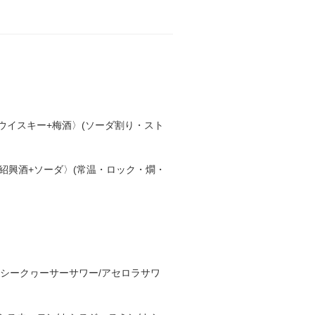
ウイスキー+梅酒〉(ソーダ割り・スト
紹興酒+ソーダ〉(常温・ロック・燗・
/シークヮーサーサワー/アセロラサワ