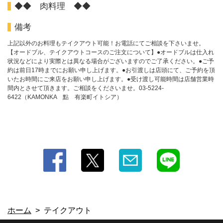
◆◆ 肉料理 ◆◆
備考
上記以外のお料理もテイクアウト可能！お電話にてご相談を下さいませ。
【オードブル、テイクアウトコースのご注文について】●オードブルは仕入れ
状況などにより実際とは異なる場合がございますのでご了承ください。●ご予
この店舗情報をシェアする
約は前日17時までにお願い申し上げます。●お引渡しは店頭にて、ご予約を頂
いたお時間にご来店をお願い申し上げます。●受け渡し可能時間は店舗営業時
テイクアウト | 過門香 點 有楽町イトシア店
間内とさせて頂きます。ご相談をくださいませ。03-5224-
6422（KAMONKA 點 有楽町イトシア）
東京都千代田区有楽町２－７－１ 有楽町イトシアプラザ【３階】
https://kamonka-yurakucho.owst.jp/takeouts
お店情報をコピー
閉じる
ホーム
テイクアウト